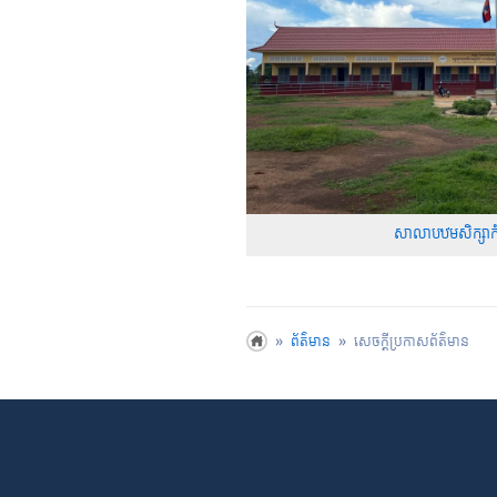
សាលាបឋមសិក្សាកំព
ព័ត៌មាន
សេចក្តីប្រកាសព័ត៌មាន
»
»