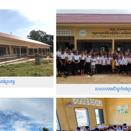
ង់ព្រះឥន្ទ
សាលាបឋមសិក្សាកំពង់ព្រះ