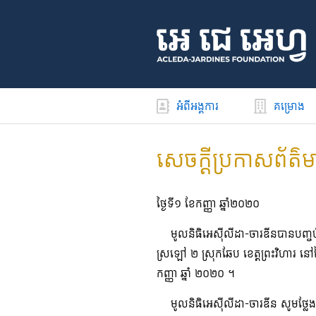
អំពីអង្គការ
គម្រោង
សេចក្តីប្រកាសព័ត៌
ថ្ងៃទី១ ខែកញ្ញា ឆ្នាំ២០២០
មូលនិធិអេស៊ីលីដា-ចារឌីនបានបញ្ចប
ស្រឡៅ ២ ស្រុកឆែប ខេត្តព្រះវិហារ 
កញ្ញា ឆ្នាំ ២០២០ ។
មូលនិធិអេស៊ីលីដា-ចារឌីន សូមថ