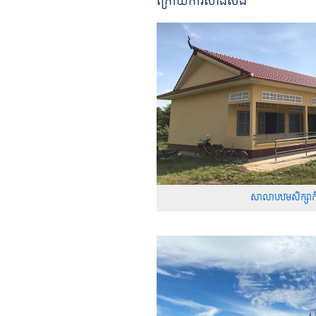
ក្រោយការសាងសង់
សាលាបឋមសិក្សាកំព