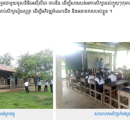
នចូលរួមជាមួយមូលនិធិអេស៊ីលីដា-ចារឌីន ដើម្បីសាងសង់អគារសិក្សាដល់ក្មួយៗកុម
ាប់សិក្សារៀនសូត្រ ដើម្បីអភិវឌ្ឍចំណេះដឹង និងអនាតគតរបស់ខ្លួន ។
ង់ព្រះឥន្ទ
សាលាបឋមសិក្សាកំពង់ព្រះ