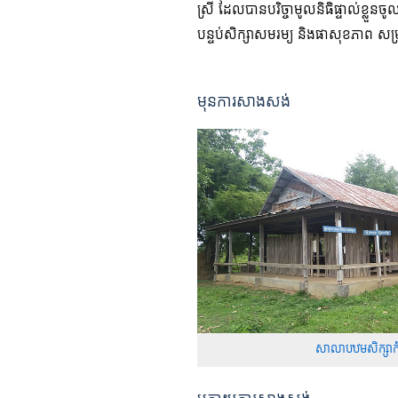
ស្រី ដែលបានបរិច្ចាមូលនិធិផ្ទាល់ខ្លួ
បន្ទប់សិក្សាសមរម្យ និងផាសុខភាព សម្រ
មុនការសាងសង់
សាលាបឋមសិក្សាកំព