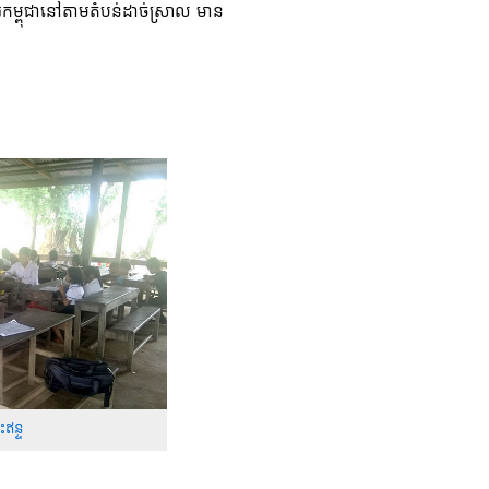
ារកម្ពុជានៅតាមតំបន់ដាច់ស្រាល មាន
ឥន្ទ