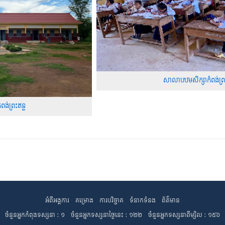
សាលាបឋមសិក្សាកំពង់ព្រះ
ង់ព្រះឥន្ទ
អំពីអង្គការ
គម្រោង
ការបរិច្ចាគ
ទំនាកទំនង
ព័ត៌មាន
ចំនួនអ្នកកំពុងទស្សនា : ១ ចំនួនអ្នកទស្សនាថ្ងៃនេះ : ១២២ ចំនួនអ្នកទស្សនាពីម្សិល : ១៥៦