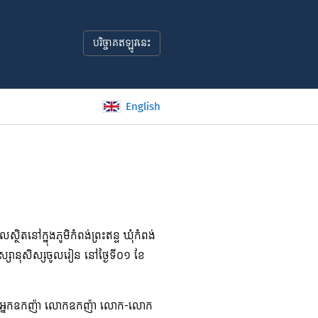
បរិច្ចាគឥឡូវនេះ
English
តនៅក្នុងភូមិកំពង់ព្រះឥន្ទ ឃុំកំពង់
្សានុសិស្សចូលរៀន នៅថ្ងៃទី០១ ខែ
ំទាវ អ្នកឧកញ៉ា លោកឧកញ៉ា លោក-លោក