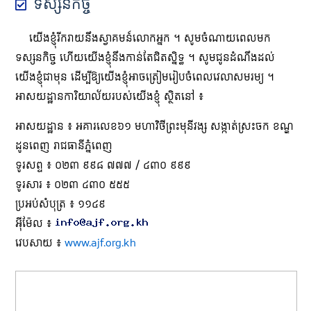
ទស្សនកិច្ច
យើង​ខ្ញុំ​រីករាយ​នឹង​ស្វាគមន៍​លោក​អ្នក ។ សូម​ចំណាយ​ពេល​មក​
ទស្សនកិច្ច ហើយ​យើង​ខ្ញុំ​នឹង​កាន់​តែ​ជិត​ស្និទ្ធ ។ សូម​ជូន​ដំណឹង​ដល់​
យើង​ខ្ញុំ​ជា​មុន ដើម្បី​ឱ្យ​យើង​ខ្ញុំ​អាច​ត្រៀម​រៀប​ចំ​ពេល​វេលា​សមរម្យ ។
អាសយដ្ឋាន​ការិយាល័យ​របស់​យើង​ខ្ញុំ ស្ថិត​នៅ ៖
អាសយដ្ឋាន ៖ អគារ​លេខ៦១ មហាវិថី​ព្រះមុនីវង្ស សង្កាត់​ស្រះចក ខណ្ឌ
ដូនពេញ រាជធានីភ្នំពេញ
ទូរសព្ទ ៖ ០២៣ ៩៩៨ ៧៧៧ / ៤៣០ ៩៩៩
ទូរសារ ៖ ០២៣ ៤៣០ ៥៥៥
ប្រអប់សំបុត្រ ៖ ១១៤៩
អ៊ីម៉ែល ៖
វេបសាយ ៖
www.ajf.org.kh