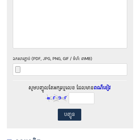
ឯកសារ​ភ្ជាប់ (PDF, JPG, PNG, GIF / ទំហំ: ៣MB)
សូម​បញ្ចូល​តែ​អក្សរ​ឬ​លេខ ដែល​មាន​
ពណ៌ខៀវ