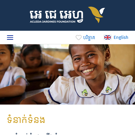
បរិច្ចាគ
English
ទំនាក់ទំនង