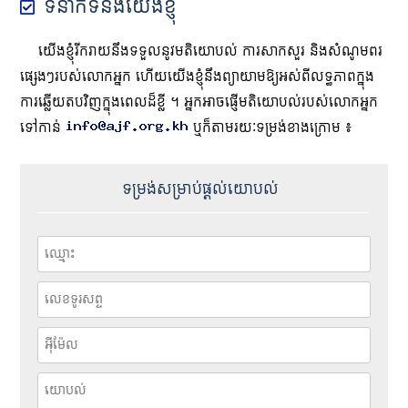
ទំនាក់ទំនង​យើង​ខ្ញុំ
យើង​ខ្ញុំ​រីក​រាយ​នឹង​ទទួល​នូវ​មតិ​យោបល់ ការ​សាក​សួរ និង​សំណូមពរ​
ផ្សេងៗ​របស់​លោក​អ្នក ហើយ​យើង​ខ្ញុំ​នឹង​ព្យាយាម​ឱ្យ​អស់​ពី​លទ្ធភាព​ក្នុង​
ការ​ឆ្លើយ​តប​វិញ​ក្នុង​ពេល​ដ៏​ខ្លី ។ អ្នក​អាច​ផ្ញើ​មតិ​យោបល់​របស់​លោក​អ្នក​
ទៅ​កាន់
ឬ​ក៏​តាម​រយៈ​ទម្រង់​ខាង​ក្រោម ៖
ទម្រង់​សម្រាប់​ផ្តល់​យោបល់